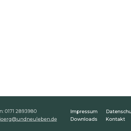
n: 0171 2893980
Impressum
Datenschu
joerg@undneuleben.de
Downloads
Kontakt