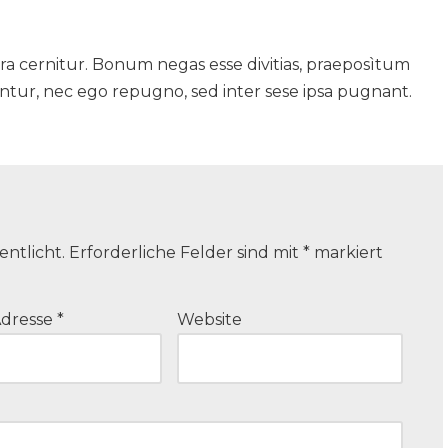
tura cernitur. Bonum negas esse divitias, praeposìtum
untur, nec ego repugno, sed inter sese ipsa pugnant.
entlicht.
Erforderliche Felder sind mit
*
markiert
Adresse
*
Website