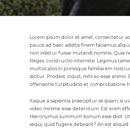
Lorem ipsum dolor sit amet, consectetur adip
paucis ad haec additis finem faciamus ali
non videtur fuisse mutandi nominis. Quia 
Reges: constructio interrete. Legimus ta
multos alios in primisque familiarem nos
dicitur. Prodest, inquit, mihi eo esse anim
offensione turpitudinis et comprobatione h
Itaque a sapientia praecipitur se ipsam, si
video minime esse deterritum. Est enim e
Hieronymus summum bonum esse dixit. Ut n
sequi, quid fugere debeant? An est aliquid 