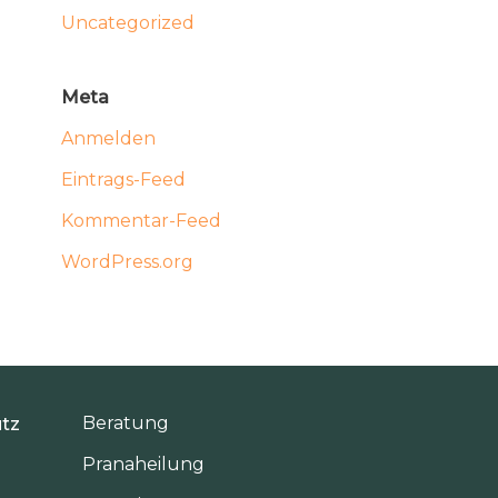
Uncategorized
Meta
Anmelden
Eintrags-Feed
Kommentar-Feed
WordPress.org
Beratung
tz
Pranaheilung