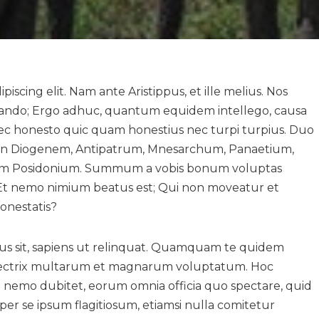
iscing elit. Nam ante Aristippus, et ille melius. Nos
quando; Ergo adhuc, quantum equidem intellego, causa
nec honesto quic quam honestius nec turpi turpius. Duo
men Diogenem, Antipatrum, Mnesarchum, Panaetium,
trum Posidonium. Summum a vobis bonum voluptas
o. Et nemo nimium beatus est; Qui non moveatur et
onestatis?
 usus sit, sapiens ut relinquat. Quamquam te quidem
ffectrix multarum et magnarum voluptatum. Hoc
emo dubitet, eorum omnia officia quo spectare, quid
per se ipsum flagitiosum, etiamsi nulla comitetur