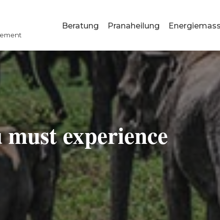
Beratung
Pranaheilung
Energiemas
gement
u must experience