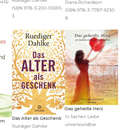
Ruediger Dahlke
416-
Diana Richardson
ISBN 978-3-200-05593-
ISBN 978-3-7787-9230-
3
8
Das geheilte Herz
In Sachen Liebe
Das Alter als Geschenk
em
unverwundbar
Ruediger Dahlke