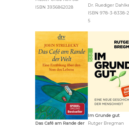
Dr. Ruediger Dahlk
ISBN 3936862028
ISBN 978-3-8338-2
5
Im Grunde gut
Rutger Bregman
Das Café am Rande der