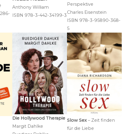
Perspektive
e
Anthony William
Charles Eisenstein
286-
ISBN 978-3-442-34199-3
ISBN 978-3-95890-368-
5
Die Hollywood Therapie
Slow Sex
– Zeit finden
Margit Dahlke
für die Liebe