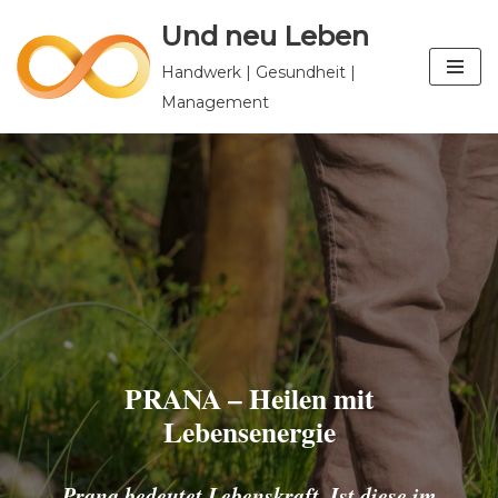
Und neu Leben
Zum
Handwerk | Gesundheit |
Inhalt
Management
springen
PRANA – Heilen mit
Lebensenergie
Prana bedeutet Lebenskraft. Ist diese im